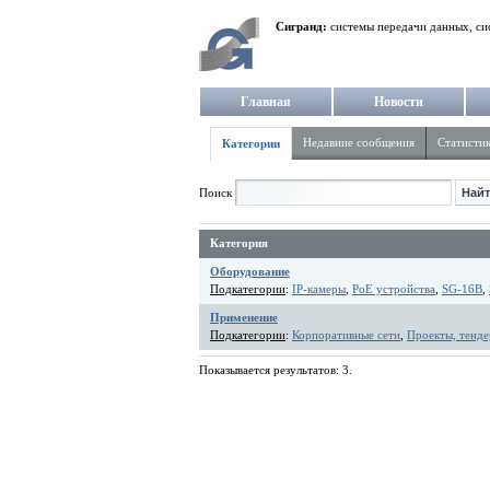
Сигранд:
системы передачи данных, си
Главная
Новости
Недавние сообщения
Статисти
Категории
Поиск
Категория
Оборудование
Подкатегории
:
IP-камеры
,
PoE устройства
,
SG-16B
,
Применение
Подкатегории
:
Корпоративные сети
,
Проекты, тенде
Показывается результатов: 3.