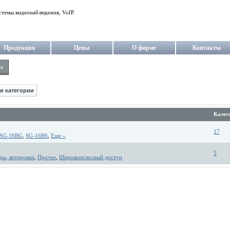
стемы видеонаблюдения, VoIP.
Продукция
Цены
О фирме
Контакты
ка
Катег
17
SG-16BG
,
SG-16BS
,
Еще »
5
ры, котировки
,
Прочее
,
Широкополосный доступ