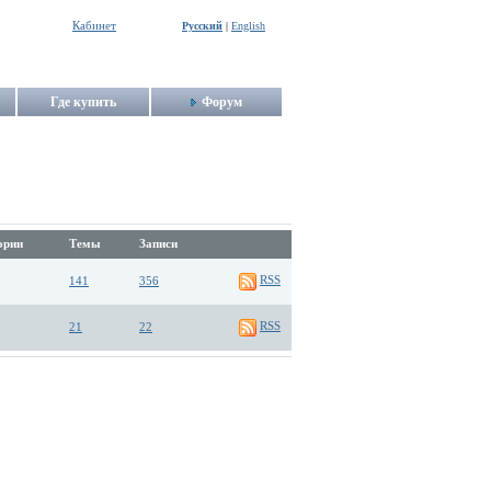
Кабинет
Русский
|
English
Где купить
Форум
ории
Темы
Записи
RSS
141
356
RSS
21
22