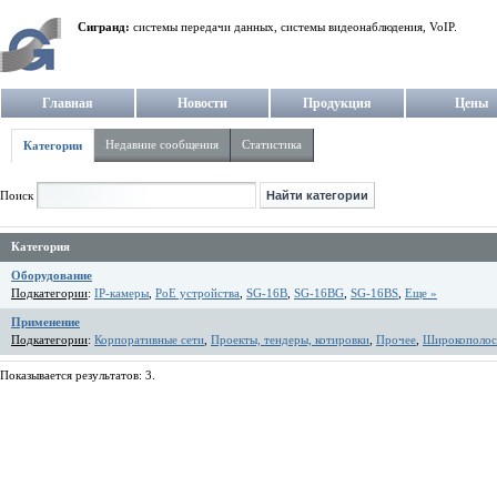
Сигранд:
системы передачи данных, системы видеонаблюдения, VoIP.
Главная
Новости
Продукция
Цены
Недавние сообщения
Статистика
Категории
Поиск
Категория
Оборудование
Подкатегории
:
IP-камеры
,
PoE устройства
,
SG-16B
,
SG-16BG
,
SG-16BS
,
Еще »
Применение
Подкатегории
:
Корпоративные сети
,
Проекты, тендеры, котировки
,
Прочее
,
Широкополос
Показывается результатов: 3.