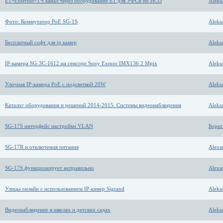
E1+Ethernet+ТЧ канал через оборудование E1 для УФСБ по НСО
Aleks
Фото: Коммутатор PoE SG-1S
Aleks
Бесплатный софт для ip камер
Aleks
IP-камера SG-3C-1612 на сенсоре Sony Exmor IMX136 2 Mpix
Aleks
Уличная IP-камера PoE с подсветкой 20W
Aleks
Каталог оборудования и решений 2014-2015. Системы видеонаблюдения
Aleks
SG-17S интерфейс настройки VLAN
Борис
SG-17R и отключения питания
Alexa
SG-17S функционирует неправильно
Alexa
Улицы онлайн с использованием IP-камер Sigrand
Aleks
Видеонаблюдение в школах и детских садах
Aleks