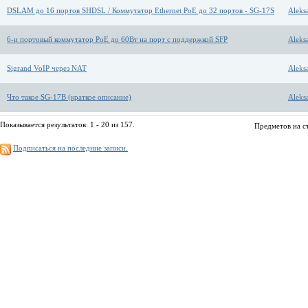
DSLAM до 16 портов SHDSL / Коммутатор Ethernet PoE до 32 портов - SG-17S
Aleks
6-и портовый коммутатор PoE до 60Вт на порт с поддержкой SFP
Aleks
Sigrand VoIP через NAT
Aleks
Что такое SG-17B (краткое описание)
Aleks
Показывается результатов: 1 - 20 из 157.
Предметов на с
Подписаться на последние записи.