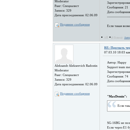
Moderator
Зарегистрирован
Ранг: Специалист
Сообщения: 21
Записи: 329
Дата сообщения
Дата присоединения: 02.06.09
-------------------
Недавние сообщения
Если такая возм
±0
(0 Голоса)
Авто
RE: Прогнать чер
07.03.10 18:03 как
Автор: Happy
Aleksandr Alekseevich Radostin
Support team m
Moderator
Зарегистрирован
Ранг: Специалист
Сообщения: 74
Записи: 329
Дата сообщения
Дата присоединения: 02.06.09
-------------------
Недавние сообщения
"MaxDemin":
Если так
SG-16BG не позв
Если через E1 б