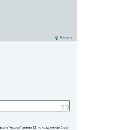
К началу
идет о "чистом" потоке E1, то тоже можно будет