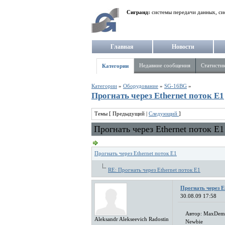
Сигранд:
системы передачи данных, си
Главная
Новости
Недавние сообщения
Статисти
Категории
Категории
»
Оборудование
»
SG-16BG
»
Прогнать через Ethernet поток Е1
Темы [ Предыдущий |
Следующий
]
Прогнать через Ethernet поток Е1
Прогнать через Ethernet поток Е1
RE: Прогнать через Ethernet поток Е1
Прогнать через E
30.08.09 17:58
Автор: MaxDem
Aleksandr Alekseevich Radostin
Newbie