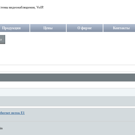
стемы видеонаблюдения, VoIP.
Продукция
Цены
О фирме
Контакты
ка
thernet поток Е1
in