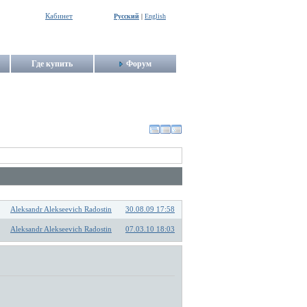
Кабинет
Русский
|
English
Где купить
Форум
Aleksandr Alekseevich Radostin
30.08.09 17:58
Aleksandr Alekseevich Radostin
07.03.10 18:03