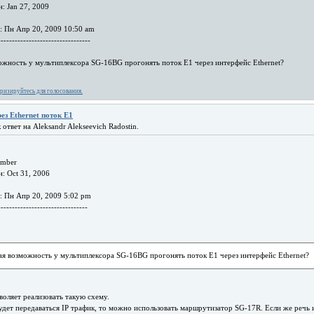
: Jan 27, 2009
: Пн Апр 20, 2009 10:50 am
---------------------------------
ожность у мультиплексора SG-16BG прогонять поток Е1 через интерфейс Ethernet?
ризируйтесь для голосования.
ез Ethernet поток Е1
 ответ на Aleksandr Alekseevich Radostin.
ember
: Oct 31, 2006
: Пн Апр 20, 2009 5:02 pm
--------------------------------
ая возможность у мультиплексора SG-16BG прогонять поток Е1 через интерфейс Ethernet?
оляет реализовать такую схему.
удет передаваться IP трафик, то можно использовать маршрутизатор SG-17R. Если же речь 