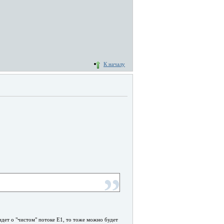
К началу
идет о "чистом" потоке E1, то тоже можно будет