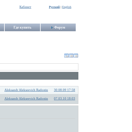
Кабинет
Русский
|
English
Где купить
Форум
Aleksandr Alekseevich Radostin
30.08.09 17:58
Aleksandr Alekseevich Radostin
07.03.10 18:03