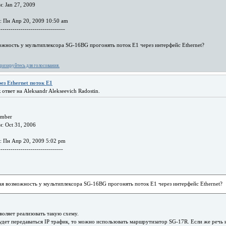
: Jan 27, 2009
: Пн Апр 20, 2009 10:50 am
---------------------------------
ожность у мультиплексора SG-16BG прогонять поток Е1 через интерфейс Ethernet?
ризируйтесь для голосования.
ез Ethernet поток Е1
 ответ на Aleksandr Alekseevich Radostin.
ember
: Oct 31, 2006
: Пн Апр 20, 2009 5:02 pm
--------------------------------
ая возможность у мультиплексора SG-16BG прогонять поток Е1 через интерфейс Ethernet?
оляет реализовать такую схему.
удет передаваться IP трафик, то можно использовать маршрутизатор SG-17R. Если же речь 