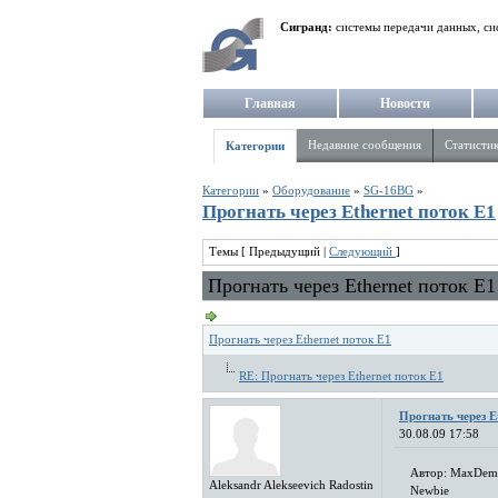
Сигранд:
системы передачи данных, си
Главная
Новости
Недавние сообщения
Статисти
Категории
Категории
»
Оборудование
»
SG-16BG
»
Прогнать через Ethernet поток Е1
Темы [ Предыдущий |
Следующий
]
Прогнать через Ethernet поток Е1
Прогнать через Ethernet поток Е1
RE: Прогнать через Ethernet поток Е1
Прогнать через E
30.08.09 17:58
Автор: MaxDem
Aleksandr Alekseevich Radostin
Newbie