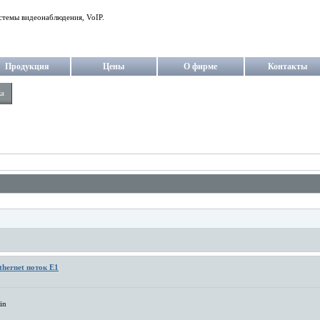
стемы видеонаблюдения, VoIP.
Продукция
Цены
О фирме
Контакты
ка
thernet поток Е1
in