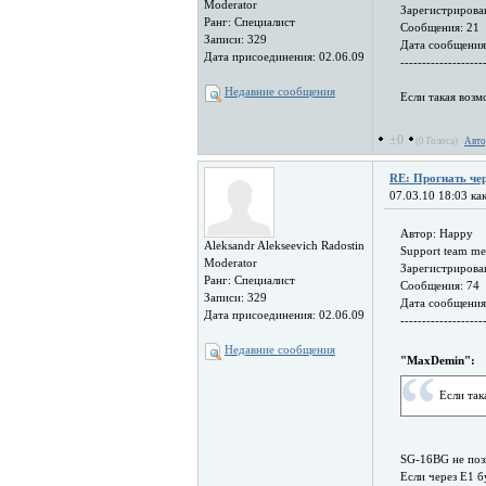
Moderator
Зарегистрирован
Ранг: Специалист
Сообщения: 21
Записи: 329
Дата сообщения
Дата присоединения: 02.06.09
-------------------
Недавние сообщения
Если такая возм
±0
(0 Голоса)
Авто
RE: Прогнать чер
07.03.10 18:03 как
Автор: Happy
Aleksandr Alekseevich Radostin
Support team m
Moderator
Зарегистрирован
Ранг: Специалист
Сообщения: 74
Записи: 329
Дата сообщения
Дата присоединения: 02.06.09
-------------------
Недавние сообщения
"MaxDemin":
Если так
SG-16BG не позв
Если через E1 б