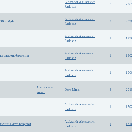
Aleksandr Alekseevich
8
296
Radostin
Aleksandr Alekseevich
136 2 Mpix
3
203
Radostin
Aleksandr Alekseevich
1
193
Radostin
Aleksandr Alekseevich
мы видеонаблюдения
1
196
Radostin
Aleksandr Alekseevich
1
186
Radostin
Ожидается
Dark Mind
4
201
ответ
Aleksandr Alekseevich
1
179
Radostin
Aleksandr Alekseevich
лнении с автофокусом
1
161
Radostin