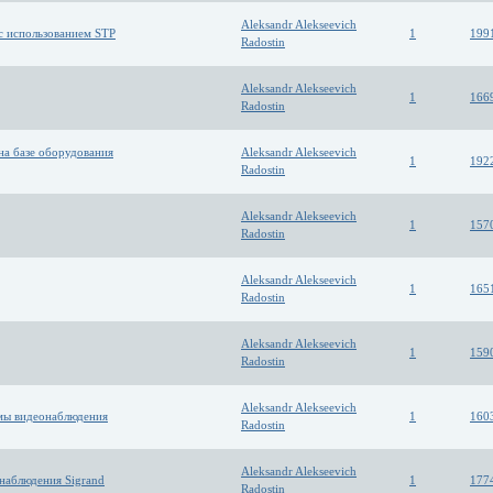
Aleksandr Alekseevich
с использованием STP
1
199
Radostin
Aleksandr Alekseevich
1
166
Radostin
на базе оборудования
Aleksandr Alekseevich
1
192
Radostin
Aleksandr Alekseevich
1
157
Radostin
Aleksandr Alekseevich
1
165
Radostin
Aleksandr Alekseevich
1
159
Radostin
Aleksandr Alekseevich
мы видеонаблюдения
1
160
Radostin
Aleksandr Alekseevich
наблюдения Sigrand
1
177
Radostin