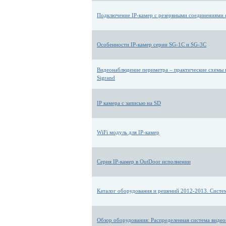
Подключение IP-камер с резервными соединениями 
Особенности IP-камер серии SG-1С и SG-3С
Видеонаблюдение периметра – практические схемы 
Sigrand
IP камера с записью на SD
WiFi модуль для IP-камер
Серия IP-камер в OutDoor исполнении
Каталог оборудования и решений 2012-2013. Систе
Обзор оборудования: Распределенная система видео