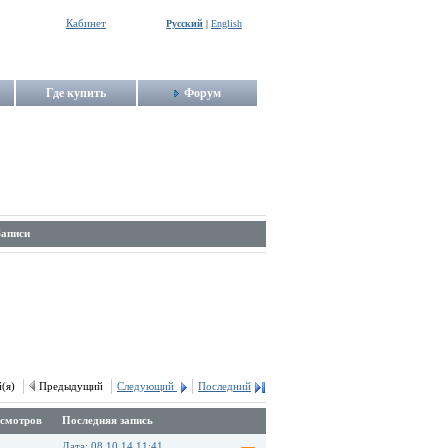
Кабинет
Русский
|
English
Где купить
Форум
Записи
й(я)
Предыдущий
Следующий
Последний
смотров
Последняя запись
Дата: 08.10.14 11:41