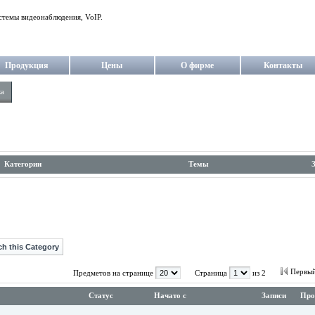
стемы видеонаблюдения, VoIP.
Продукция
Цены
О фирме
Контакты
ка
Категории
Темы
Первы
Предметов на странице
Страница
из 2
Статус
Начато с
Записи
Про