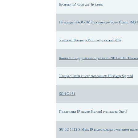
Бесплатный софт для ip камер
IP-камера SG-3C-1612 на сенсоре Sony Exmor IMX
Уличная IP-камера PoE с подсветкой 20W
Каталог оборудования и решений 2014-2015. Систе
Улицы онлайн с использованием IP-камер Sigrand
SG-1C-131
Поддержка IP-камер Sigrand стандарта Onvif
SG-3C-1312 5-Mpix IP видеокамера в уличном испо