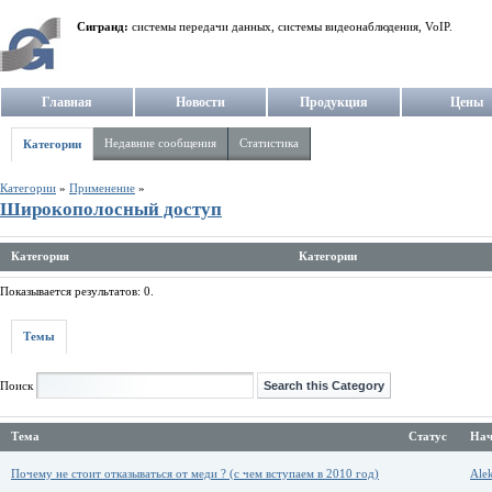
Сигранд:
системы передачи данных, системы видеонаблюдения, VoIP.
Главная
Новости
Продукция
Цены
Недавние сообщения
Статистика
Категории
Категории
»
Применение
»
Широкополосный доступ
Категория
Категории
Показывается результатов: 0.
Темы
Поиск
Тема
Статус
Нач
Почему не стоит отказываться от меди ? (с чем вступаем в 2010 год)
Alek