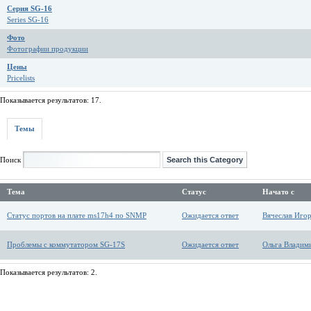
Серия SG-16
Series SG-16
Фото
Фотографии продукции
Цены
Pricelists
Показывается результатов: 17.
Темы
Поиск
Тема
Статус
Начато с
Статус портов на плате ms17h4 по SNMP
Ожидается ответ
Вячеслав Иго
Проблемы с коммутатором SG-17S
Ожидается ответ
Ольга Владим
Показывается результатов: 2.