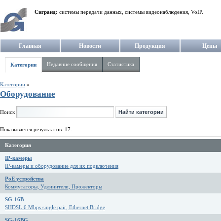
Сигранд:
системы передачи данных, системы видеонаблюдения, VoIP.
Главная
Новости
Продукция
Цены
Недавние сообщения
Статистика
Категории
Категории
»
Оборудование
Поиск
Показывается результатов: 17.
Категория
IP-камеры
IP-камеры и оборудование для их подключения
PoE устройства
Коммутаторы, Удлинители, Прожекторы
SG-16B
SHDSL 6 Mbps single pair, Ethernet Bridge
SG-16BG