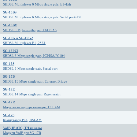
SHDSL Multiplexer 6 Mbps single pair, E1+Eth
SG-16BS
SHDSL Multiplexer 6 Mbps single pair, Serial port+Eth
SG-16BV
SHDSL 6 Mpbs single pair, FXO/FXS
SG-16G и SG-16G2
SHDSL Multiplexer E1, 2*E1
SG-16PCI
SHDSL 6 Mbps single pair, PCI/ISA/PC104
SG-16S
SHDSL 6 Mbps single pair, Serial port
SG-17B
SHDSL 15 Mbps single pair, Ethernet Bridge
SG-17E
SHDSL 14 Mbps single pair Regenerator
SG-17R
Модульные маршрутизаторы, DSLAM
SG-17S
Коммутатор PoE, DSLAM
VoIP, IP АТС, ТЧ каналы
Модули VoIP для SG-17R