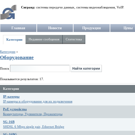
Сигранд:
системы передачи данных, системы видеонаблюдения, VoIP.
Главная
Новости
Продукция
Цены
Недавние сообщения
Статистика
Категории
Категории
»
Оборудование
Поиск
Показывается результатов: 17.
Категория
IP-камеры
IP-камеры и оборудование для их подключения
PoE устройства
Коммутаторы, Удлинители, Прожекторы
SG-16B
SHDSL 6 Mbps single pair, Ethernet Bridge
SG-16BG