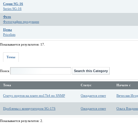
Серия SG-16
Series SG-16
Фото
Фотографии продукции
Цены
Pricelists
Показывается результатов: 17.
Темы
Поиск
Тема
Статус
Начато с
Статус портов на плате ms17h4 по SNMP
Ожидается ответ
Вячеслав Иго
Проблемы с коммутатором SG-17S
Ожидается ответ
Ольга Владим
Показывается результатов: 2.