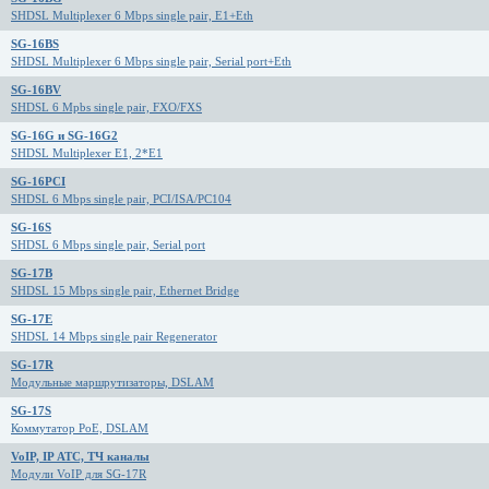
SHDSL Multiplexer 6 Mbps single pair, E1+Eth
SG-16BS
SHDSL Multiplexer 6 Mbps single pair, Serial port+Eth
SG-16BV
SHDSL 6 Mpbs single pair, FXO/FXS
SG-16G и SG-16G2
SHDSL Multiplexer E1, 2*E1
SG-16PCI
SHDSL 6 Mbps single pair, PCI/ISA/PC104
SG-16S
SHDSL 6 Mbps single pair, Serial port
SG-17B
SHDSL 15 Mbps single pair, Ethernet Bridge
SG-17E
SHDSL 14 Mbps single pair Regenerator
SG-17R
Модульные маршрутизаторы, DSLAM
SG-17S
Коммутатор PoE, DSLAM
VoIP, IP АТС, ТЧ каналы
Модули VoIP для SG-17R