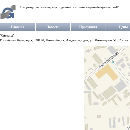
Сигранд:
системы передачи данных, системы видеонаблюдения, VoIP.
Главная
Новости
Продукция
Цены
"Сигранд"
Российская Федерация, 630128, Новосибирск, Академгородок, ул. Инженерная 5/9, 2 этаж