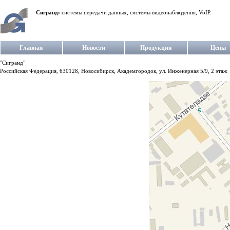
Сигранд:
системы передачи данных, системы видеонаблюдения, VoIP.
Главная
Новости
Продукция
Цены
"Сигранд"
Российская Федерация, 630128, Новосибирск, Академгородок, ул. Инженерная 5/9, 2 этаж