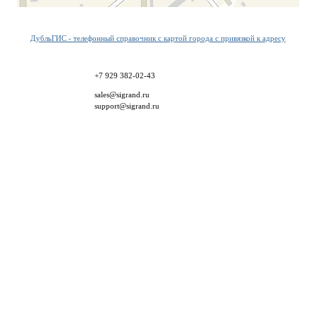
ДубльГИС - телефонный справочник с картой города с привязкой к адресу
+7 929 382-02-43
sales@sigrand.ru
support@sigrand.ru