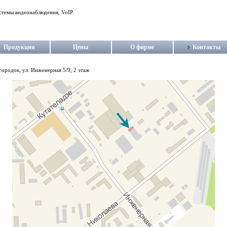
стемы видеонаблюдения, VoIP.
Продукция
Цены
О фирме
Контакты
ородок, ул. Инженерная 5/9, 2 этаж