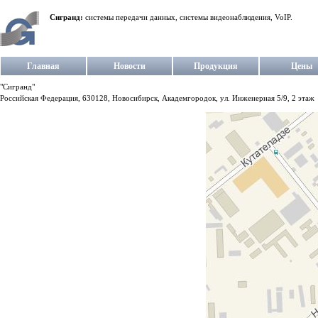
Сигранд:
системы передачи данных, системы видеонаблюдения, VoIP.
Главная
Новости
Продукция
Цены
"Сигранд"
Российская Федерация, 630128, Новосибирск, Академгородок, ул. Инженерная 5/9, 2 этаж