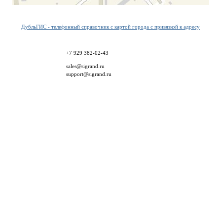
ДубльГИС - телефонный справочник с картой города с привязкой к адресу
+7 929 382-02-43
sales@sigrand.ru
support@sigrand.ru