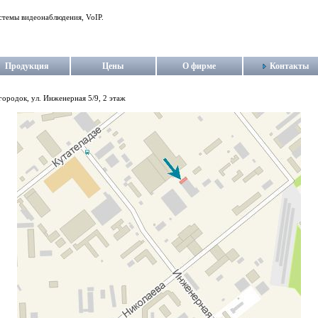
стемы видеонаблюдения, VoIP.
Продукция
Цены
О фирме
Контакты
ородок, ул. Инженерная 5/9, 2 этаж