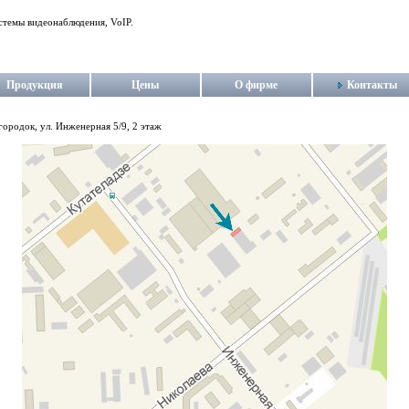
стемы видеонаблюдения, VoIP.
Продукция
Цены
О фирме
Контакты
ородок, ул. Инженерная 5/9, 2 этаж