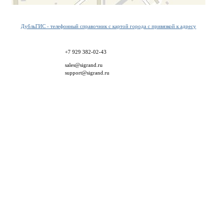
ДубльГИС - телефонный справочник с картой города с привязкой к адресу
+7 929 382-02-43
sales@sigrand.ru
support@sigrand.ru