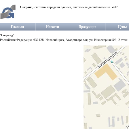
Сигранд:
системы передачи данных, системы видеонаблюдения, VoIP.
Главная
Новости
Продукция
Цены
"Сигранд"
Российская Федерация, 630128, Новосибирск, Академгородок, ул. Инженерная 5/9, 2 этаж