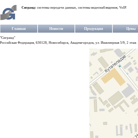
Сигранд:
системы передачи данных, системы видеонаблюдения, VoIP.
Главная
Новости
Продукция
Цены
"Сигранд"
Российская Федерация, 630128, Новосибирск, Академгородок, ул. Инженерная 5/9, 2 этаж