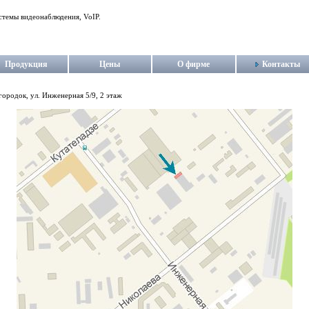
стемы видеонаблюдения, VoIP.
Продукция
Цены
О фирме
Контакты
ородок, ул. Инженерная 5/9, 2 этаж