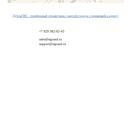
ДубльГИС - телефонный справочник с картой города с привязкой к адресу
+7 929 382-02-43
sales@sigrand.ru
support@sigrand.ru