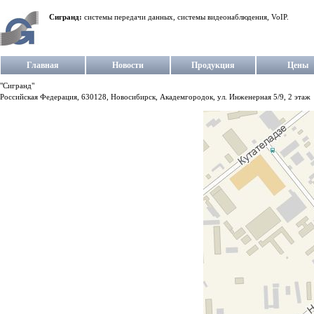
Сигранд:
системы передачи данных, системы видеонаблюдения, VoIP.
Главная
Новости
Продукция
Цены
"Сигранд"
Российская Федерация, 630128, Новосибирск, Академгородок, ул. Инженерная 5/9, 2 этаж