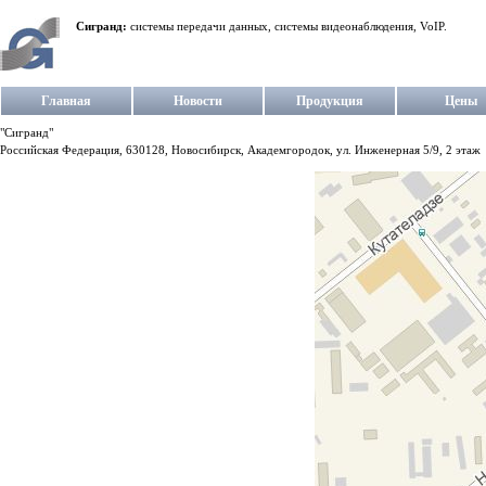
Сигранд:
системы передачи данных, системы видеонаблюдения, VoIP.
Главная
Новости
Продукция
Цены
"Сигранд"
Российская Федерация, 630128, Новосибирск, Академгородок, ул. Инженерная 5/9, 2 этаж