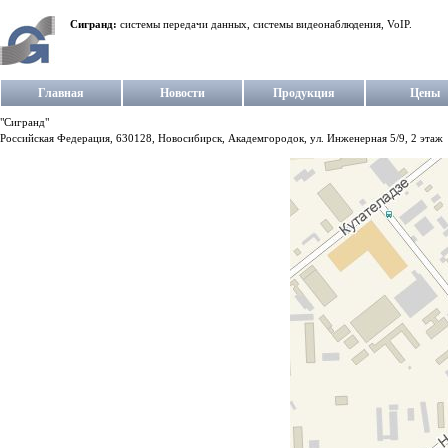
Сигранд:
системы передачи данных, системы видеонаблюдения, VoIP.
Главная
Новости
Продукция
Цены
"Сигранд"
Российская Федерация, 630128, Новосибирск, Академгородок, ул. Инженерная 5/9, 2 этаж