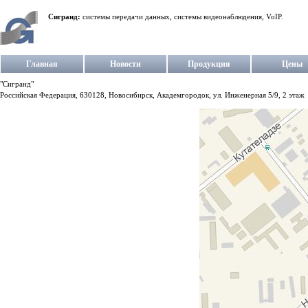
Сигранд:
системы передачи данных, системы видеонаблюдения, VoIP.
Главная
Новости
Продукция
Цены
"Сигранд"
Российская Федерация, 630128, Новосибирск, Академгородок, ул. Инженерная 5/9, 2 этаж