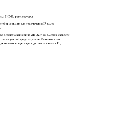
емы, SHDSL-регенераторы.
е оборудования для подключения IP-камер
E.
е реализую концепцию All-Over-IP. Высокие скорости
х по выбранной среде передачи. Возможностей
дключения контроллеров, датчиков, каналов ТЧ,