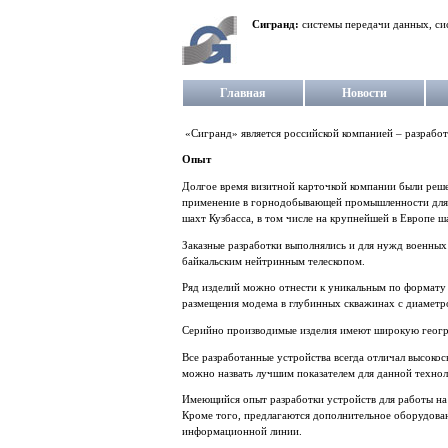
Сигранд:
системы передачи данных, си
Главная
Новости
«Сигранд» является российской компанией – разрабо
Опыт
Долгое время визитной карточкой компании были реш
применение в горнодобывающей промышленности для п
шахт Кузбасса, в том числе на крупнейшей в Европе ш
Заказные разработки выполнялись и для нужд военных
байкальским нейтринным телескопом.
Ряд изделий можно отнести к уникальным по формату
размещения модема в глубинных скважинах с диаметр
Серийно производимые изделия имеют широкую геогр
Все разработанные устройства всегда отличал высоко
можно назвать лучшим показателем для данной техно
Имеющийся опыт разработки устройств для работы на
Кроме того, предлагаются дополнительное оборудова
информационной линии.