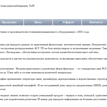
стемы видеонаблюдения, VoIP.
Продукция
Цены
О фирме
Контакты
тчиком и производителем телекоммуникационного оборудования c 2005 года.
ения для передачи данных по выделенным физическим металлическим линиям. Показателем 
остроения распределенных АСУ ТП на базе контроллеров со встроенными модемами. Такое
ахте «Распадская», обеспечивая построение систем жизнеобеспечения шахт real-time.
 ведомств и научно-исследовательских комплексов, позволяющие выполнять обеспечение свя
 исполнения. Модемы выпускались в различных форм-факторах – от стандартных шин PCI/
ом до 32мм либо в составе комплексов различной аппаратуры.
афию применения: операторы связи, провайдеры, корпоративные и ведомственные структу
скоростной линейный интерфейс. И на сегодняшний день скорость предлагаемых SHDSL реше
логии.
 медных линиях позволил создать уникальный продукт – первую и пока, пожалуй, единств
ние для подключения различных IP-камер для передачи информации на большие расстояния