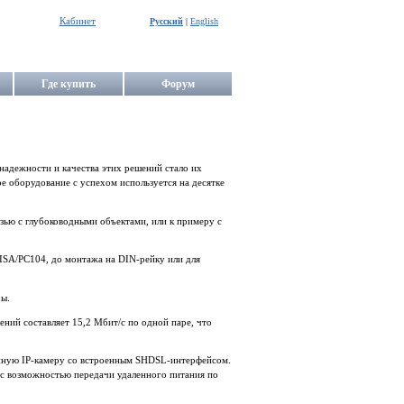
Кабинет
Русский
|
English
Где купить
Форум
надежности и качества этих решений стало их
 оборудование с успехом используется на десятке
зью с глубоководными объектами, или к примеру с
ISA/PC104, до монтажа на DIN-рейку или для
ры.
ний составляет 15,2 Мбит/c по одной паре, что
енную IP-камеру со встроенным SHDSL-интерфейсом.
 с возможностью передачи удаленного питания по