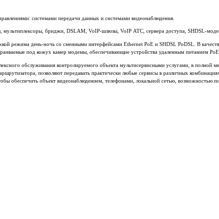
правлениями: системами передачи данных и системами видеонаблюдения.
, мультиплексоры, бриджи, DSLAM, VoIP-шлюзы, VoIP АТС, сервера доступа, SHDSL-мод
жкой режима день-ночь со сменными интерфейсами Ethernet PoE и SHDSL PoDSL. В качеств
траиваемые под кожух камер модемы, обеспечивающие устройства удаленным питанием Po
лексного обслуживания контролируемого объекта мультисервисными услугами, в полной мер
маршрутизатора, позволяют передавать практически любые сервисы в различных комбинация
обы обеспечить объект видеонаблюдением, телефонами, локальной сетью, возможностью по