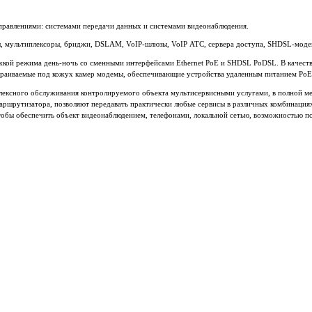
правлениями: системами передачи данных и системами видеонаблюдения.
, мультиплексоры, бриджи, DSLAM, VoIP-шлюзы, VoIP АТС, сервера доступа, SHDSL-мод
жкой режима день-ночь со сменными интерфейсами Ethernet PoE и SHDSL PoDSL. В качеств
траиваемые под кожух камер модемы, обеспечивающие устройства удаленным питанием Po
лексного обслуживания контролируемого объекта мультисервисными услугами, в полной мер
маршрутизатора, позволяют передавать практически любые сервисы в различных комбинация
обы обеспечить объект видеонаблюдением, телефонами, локальной сетью, возможностью по