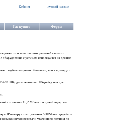
Кабинет
Русский
|
English
Где купить
Форум
надежности и качества этих решений стало их
 оборудование с успехом используется на десятке
зью с глубоководными объектами, или к примеру с
ISA/PC104, до монтажа на DIN-рейку или для
ры.
ний составляет 15,2 Мбит/c по одной паре, что
енную IP-камеру со встроенным SHDSL-интерфейсом.
 с возможностью передачи удаленного питания по