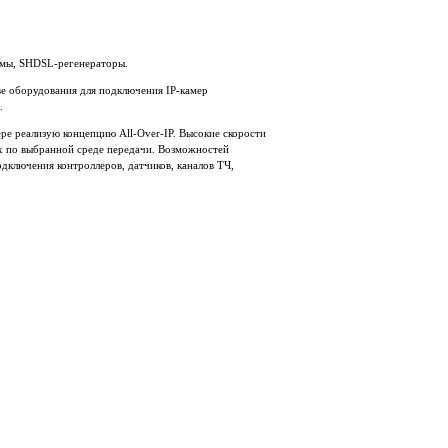
емы, SHDSL-регенераторы.
е оборудования для подключения IP-камер
E.
е реализую концепцию All-Over-IP. Высокие скорости
х по выбранной среде передачи. Возможностей
дключения контроллеров, датчиков, каналов ТЧ,