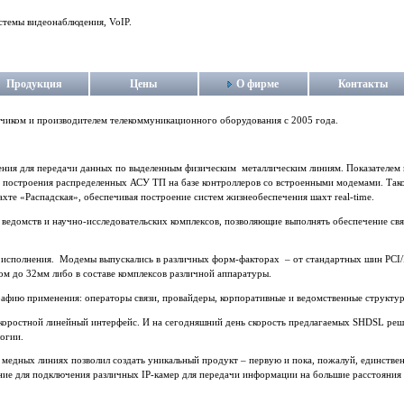
стемы видеонаблюдения, VoIP.
Продукция
Цены
О фирме
Контакты
тчиком и производителем телекоммуникационного оборудования c 2005 года.
ения для передачи данных по выделенным физическим металлическим линиям. Показателем 
остроения распределенных АСУ ТП на базе контроллеров со встроенными модемами. Такое
ахте «Распадская», обеспечивая построение систем жизнеобеспечения шахт real-time.
 ведомств и научно-исследовательских комплексов, позволяющие выполнять обеспечение свя
 исполнения. Модемы выпускались в различных форм-факторах – от стандартных шин PCI/
ом до 32мм либо в составе комплексов различной аппаратуры.
афию применения: операторы связи, провайдеры, корпоративные и ведомственные структу
скоростной линейный интерфейс. И на сегодняшний день скорость предлагаемых SHDSL реше
логии.
 медных линиях позволил создать уникальный продукт – первую и пока, пожалуй, единств
ние для подключения различных IP-камер для передачи информации на большие расстояния