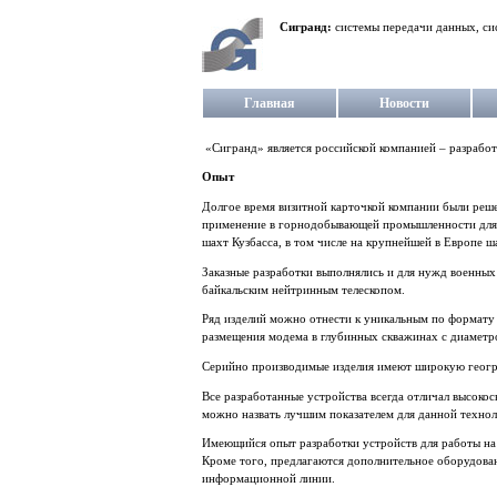
Сигранд:
системы передачи данных, си
Главная
Новости
«Сигранд» является российской компанией – разрабо
Опыт
Долгое время визитной карточкой компании были реш
применение в горнодобывающей промышленности для п
шахт Кузбасса, в том числе на крупнейшей в Европе ш
Заказные разработки выполнялись и для нужд военных
байкальским нейтринным телескопом.
Ряд изделий можно отнести к уникальным по формату
размещения модема в глубинных скважинах с диаметр
Серийно производимые изделия имеют широкую геогр
Все разработанные устройства всегда отличал высоко
можно назвать лучшим показателем для данной техно
Имеющийся опыт разработки устройств для работы на
Кроме того, предлагаются дополнительное оборудова
информационной линии.